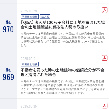
2025.09.29
不動産と税務
法人税
No.
【Q&A】法人が100%子会社に土地を譲渡した場
970
合の土地譲渡益に係る法人税の取扱い
今月のテーマは不動産の税務です。今回は、法人が完全支配関係の
子会社に土地を譲渡した場合の譲渡益に課税関係や、その後の土地
の保有状況の変化に伴う譲渡益への法人税課税について整理しま
した。
2025.09.17
不動産と税務
No.
不動産を買った時の土地建物の価額按分が不合
969
理と指摘された場合
今月のテーマは不動産の税務です。今回は、不動産貸付業を営む個
人事業主が、不動産を取得する際、建物部分に係る消費税の算出方
法がテーマです。土地建物の固定資産税評価額の比よりも鑑定評価
額が合理的とされた最新事例について紹介します。
2025.08.25