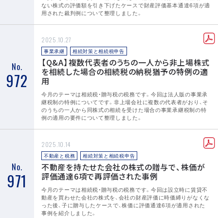
ない株式の評価額を引き下げたケースで財産評価基本通達6項が適
用された裁判例について整理しました。
2025.10.27
事業承継
相続対策と相続税申告
【Q&A】複数代表者のうちの一人から非上場株式
No.
を相続した場合の相続税の納税猶予の特例の適
972
用
今月のテーマは相続税・贈与税の税務です。今回は法人版の事業承
継税制の特例についてです。非上場会社に複数の代表者がおり、そ
のうちの一人から同株式の相続を受けた場合の事業承継税制の特
例の適用の要件について整理しました。
2025.10.14
不動産と税務
相続対策と相続税申告
No.
不動産を持たせた会社の株式の贈与で、株価が
971
評価通達6項で再評価された事例
今月のテーマは相続税・贈与税の税務です。今回は設立時に賃貸不
動産を買わせた会社の株式を、会社の財産評価に時価縛りがなくな
った後、子に贈与したケースで、株価に評価通達6項が適用された
事例を紹介しました。