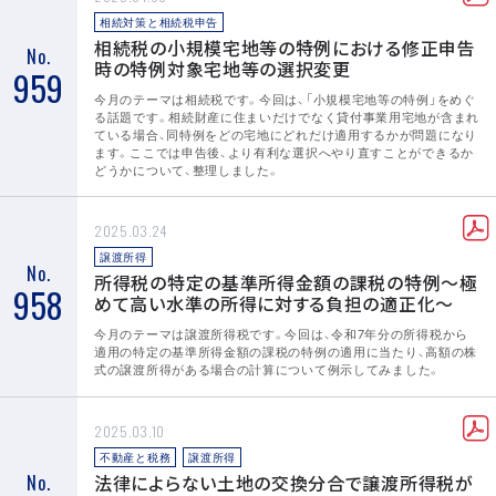
相続対策と相続税申告
相続税の小規模宅地等の特例における修正申告
No.
時の特例対象宅地等の選択変更
959
今月のテーマは相続税です。今回は、「小規模宅地等の特例」をめぐ
る話題です。相続財産に住まいだけでなく貸付事業用宅地が含まれ
ている場合、同特例をどの宅地にどれだけ適用するかが問題になり
ます。ここでは申告後、より有利な選択へやり直すことができるか
どうかについて、整理しました。
2025.03.24
譲渡所得
No.
所得税の特定の基準所得金額の課税の特例～極
958
めて高い水準の所得に対する負担の適正化～
今月のテーマは譲渡所得税です。今回は、令和7年分の所得税から
適用の特定の基準所得金額の課税の特例の適用に当たり、高額の株
式の譲渡所得がある場合の計算について例示してみました。
2025.03.10
不動産と税務
譲渡所得
No.
法律によらない土地の交換分合で譲渡所得税が