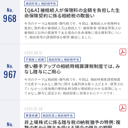
相続対策と相続税申告
No.
【Q&A】被相続人が保険料の全額を負担した生
968
命保険契約に係る相続税の取扱い
今月のテーマは相続税・贈与税です。今回は、被相続人が保険料を
負担し契約者が被相続人又は相続人で、被保険者・保険金受取人が
被相続人以外の親族等である場合の生命保険に係る権利等につい
て、相続税等の課税関係を整理・解説しました。
2025.08.12
不動産と税務
相続対策と相続税申告
No.
使い勝手アップの相続時精算課税制度では、み
967
なし贈与にご用心
今月のテーマは相続税・贈与税です。今回は、相続時精算課税制度
で注意すべきみなし贈与に関する裁判例を取り上げます。授受され
ていなかった借地権の権利金相当額が相続税がかかる段階になっ
てみなし贈与と認定され、相続財産に加算されたケースです。
2025.07.28
事業承継
相続対策と相続税申告
非上場株式に係る贈与税の納税猶予の特例：複
No.
数の者から贈与を受ける場合の贈与の期限