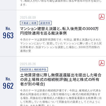
て、相続人が行い得る可能な譲渡所得に係る申告等の仕方を紹介し
ます。
2025.06.09
不動産と税務
譲渡所得
No.
マンション建替え決議と、転入後売買の3000万
963
円控除適用を巡る裁決事例
今月のテーマは譲渡所得課税です。今回は、建替え決議がなされた
マンションにおいて、賃貸していたマンションに舞い戻ってきた区
分所有者が、当該マンションを譲渡した場合に、3000万円控除の
適用が受
2025.05.26
相続対策と相続税申告
土地賃貸借に際し無償返還届出を提出した場合
No.
の非上場株式の相続税評価(土地と株式の所有
962
者が別の場合)
今月のテーマは財産の相続税評価です。今回は、被相続人が代表を
務める同族会社が発行した取引相場のない株式の相続税評価をす
る場合、同族会社が被相続人の親族から無償返還届出を税務署に出
して利用していた借地について同族会社の資産としてどのように
扱うか、それを整理しました。