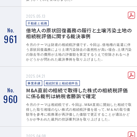
2025.05.13
不動産と税務
No.
借地人の原状回復義務の履行と土壌汚染土地の
961
相続税評価に関する裁決事例
今月のテーマは財産の相続税評価です。今回は、借地権の返還に伴
う原状回復義務により土壌汚染除去の蓋然性が高い場合、土壌汚染
の除去等の費用が土地の評価額を算定するうえで控除されるべき
かどうかが問われた裁決事例を取り上げました。
2025.04.21
事業承継
相続対策と相続税申告
No.
M&A直前の相続で取得した株式の相続税評価
960
に係る裁判は納税者勝訴で確定
今月のテーマは相続税です。今回は、M&A直前に開始した相続で取
得した取引相場のない株式の相続税評価を巡って、M＆Aの取引価
額等を参考に税務署が再評価した価額で更正することが適法かど
うかが争われた裁判の控訴審判決を取り上げました。
2025.04.08