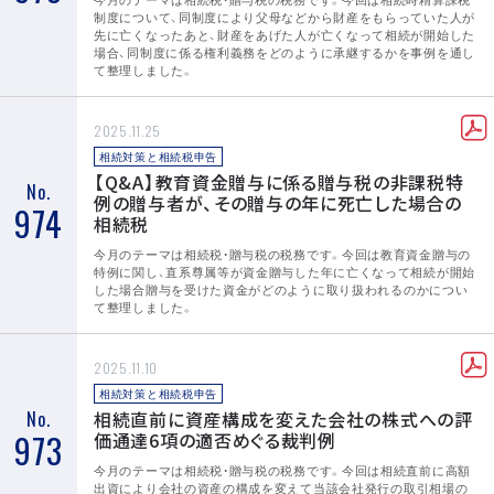
制度について、同制度により父母などから財産をもらっていた人が
先に亡くなったあと、財産をあげた人が亡くなって相続が開始した
場合、同制度に係る権利義務をどのように承継するかを事例を通し
て整理しました。
2025.11.25
相続対策と相続税申告
【Q&A】教育資金贈与に係る贈与税の非課税特
No.
例の贈与者が、その贈与の年に死亡した場合の
974
相続税
今月のテーマは相続税・贈与税の税務です。今回は教育資金贈与の
特例に関し、直系尊属等が資金贈与した年に亡くなって相続が開始
した場合贈与を受けた資金がどのように取り扱われるのかについ
て整理しました。
2025.11.10
相続対策と相続税申告
No.
相続直前に資産構成を変えた会社の株式への評
973
価通達6項の適否めぐる裁判例
今月のテーマは相続税・贈与税の税務です。今回は相続直前に高額
出資により会社の資産の構成を変えて当該会社発行の取引相場の