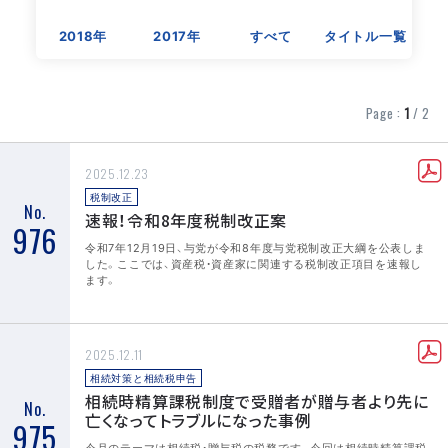
2018年
2017年
すべて
タイトル一覧
Page :
1
/ 2
2025.12.23
税制改正
No.
速報！令和8年度税制改正案
976
令和7年12月19日、与党が令和8年度与党税制改正大綱を公表しま
した。ここでは、資産税・資産家に関連する税制改正項目を速報し
ます。
2025.12.11
相続対策と相続税申告
相続時精算課税制度で受贈者が贈与者より先に
No.
亡くなってトラブルになった事例
975
今月のテーマは相続税・贈与税の税務です。今回は相続時精算課税