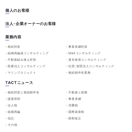
個人のお客様
法人・企業オーナーのお客様
業務内容
相続対策
事業承継対策
組織再編成コンサルティング
M&Aコンサルティング
不動産組み換え対策
資本政策コンサルティング
医療法人コンサルティング
社団・財団法人コンサルティング
マリンプロジェクト
相続税申告業務
TACTニュース
相続対策と相続税申告
不動産と税務
譲渡所得
事業承継
法人税
消費税
組織再編
国際資産税
信託
税制改正
その他