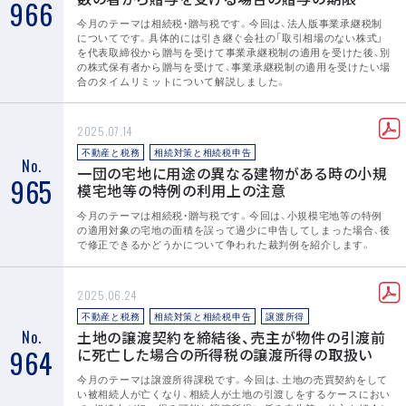
966
今月のテーマは相続税・贈与税です。今回は、法人版事業承継税制
についてです。具体的には引き継ぐ会社の「取引相場のない株式」
を代表取締役から贈与を受けて事業承継税制の適用を受けた後、別
の株式保有者から贈与を受けて、事業承継税制の適用を受けたい場
合のタイムリミットについて解説しました。
2025.07.14
不動産と税務
相続対策と相続税申告
No.
一団の宅地に用途の異なる建物がある時の小規
965
模宅地等の特例の利用上の注意
今月のテーマは相続税・贈与税です。今回は、小規模宅地等の特例
の適用対象の宅地の面積を誤って過少に申告してしまった場合、後
で修正できるかどうかについて争われた裁判例を紹介します。
2025.06.24
不動産と税務
相続対策と相続税申告
譲渡所得
No.
土地の譲渡契約を締結後、売主が物件の引渡前
964
に死亡した場合の所得税の譲渡所得の取扱い
今月のテーマは譲渡所得課税です。今回は、土地の売買契約をして
い被相続人が亡くなり、相続人が土地の引渡しをするケースにおい