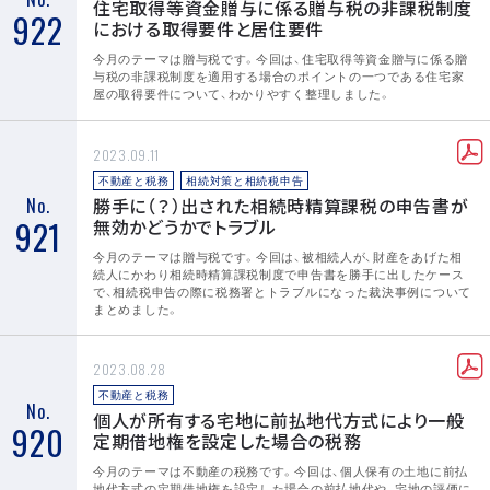
住宅取得等資金贈与に係る贈与税の非課税制度
922
における取得要件と居住要件
今月のテーマは贈与税です。今回は、住宅取得等資金贈与に係る贈
与税の非課税制度を適用する場合のポイントの一つである住宅家
屋の取得要件について、わかりやすく整理しました。
2023.09.11
不動産と税務
相続対策と相続税申告
No.
勝手に（？）出された相続時精算課税の申告書が
921
無効かどうかでトラブル
今月のテーマは贈与税です。今回は、被相続人が、財産をあげた相
続人にかわり相続時精算課税制度で申告書を勝手に出したケース
で、相続税申告の際に税務署とトラブルになった裁決事例について
まとめました。
2023.08.28
不動産と税務
No.
個人が所有する宅地に前払地代方式により一般
920
定期借地権を設定した場合の税務
今月のテーマは不動産の税務です。今回は、個人保有の土地に前払
地代方式の定期借地権を設定した場合の前払地代や、宅地の評価に