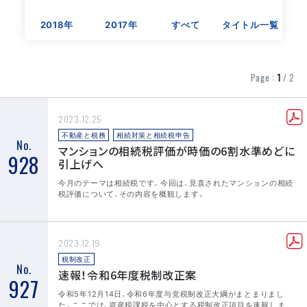
2018年
2017年
すべて
タイトル一覧
Page :
1
/ 2
2023.12.25
不動産と税務
相続対策と相続税申告
No.
マンションの相続税評価が時価の6割水準めどに
928
引上げへ
今月のテーマは相続税です。今回は、見直されたマンションの相続
税評価について、その内容を概観します。
2023.12.19
税制改正
No.
速報！令和6年度税制改正案
927
令和5年12月14日、令和6年度与党税制改正大綱がまとまりまし
た。ここでは、資産税課税を中心とする税制改正項目を速報しま