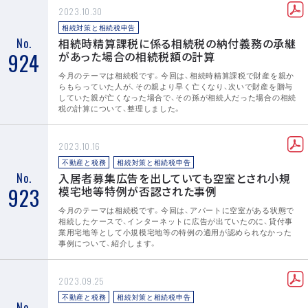
2023.10.30
相続対策と相続税申告
No.
相続時精算課税に係る相続税の納付義務の承継
924
があった場合の相続税額の計算
今月のテーマは相続税です。今回は、相続時精算課税で財産を親か
らもらっていた人が、その親より早く亡くなり、次いで財産を贈与
していた親が亡くなった場合で、その孫が相続人だった場合の相続
税の計算について、整理しました。
2023.10.16
不動産と税務
相続対策と相続税申告
No.
入居者募集広告を出していても空室とされ小規
923
模宅地等特例が否認された事例
今月のテーマは相続税です。今回は、アパートに空室がある状態で
相続したケースで、インターネットに広告が出ていたのに、貸付事
業用宅地等として小規模宅地等の特例の適用が認められなかった
事例について、紹介します。
2023.09.25
不動産と税務
相続対策と相続税申告
No.