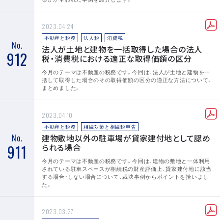
2023.04.24
不動産と税務
法人税
消費税
No.
法人が土地と建物を一括取得した場合の法人
912
税・消費税における適正な取得価額の区分
今月のテーマは不動産の税務です。今回は、法人が土地と建物を一
括して取得した場合のその取得価額の区分の適正な方法について、
まとめました。
2023.04.10
不動産と税務
相続対策と相続税申告
No.
建物敷地以外の駐車場が貸家建付地として認め
911
られる場合
今月のテーマは不動産の税務です。今回は、建物の敷地と一体利用
されている駐車スペースが相続税の財産評価上、貸家建付地に該当
する場合・しない場合について、裁決事例からポイントを拾いまし
た。
2023.03.27