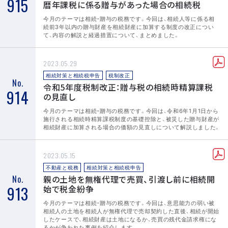
915
暦年課税に係る贈与があった場合の相続税
今月のテーマは相続・贈与の税務です。今回は、相続人等に係る相
続前3年以内の贈与財産を相続財産に加算する制度の改正につい
て、内容の解説と経過措置について、まとめました。
2023.05.29
相続対策と相続税申告
税制改正
No.
令和5年度税制改正：贈与税の相続時精算課税
914
の見直し
今月のテーマは相続・贈与の税務です。今回は、令和6年1月1日から
施行される相続時精算課税制度の基礎控除と、被災した贈与財産が
相続財産に加算される場合の価額の見直しについて解説しました。
2023.05.15
不動産と税務
相続対策と相続税申告
No.
親の土地を無権代理で売買、引渡し前に相続開
913
始で税金紛争
今月のテーマは相続・贈与の税務です。今回は、意思能力の弱い被
相続人の土地を相続人が無権代理で売却契約した直後、相続が開始
したケースで、相続財産は土地になるか、売買の残代金請求権にな
るかが争われた事例を紹介します。