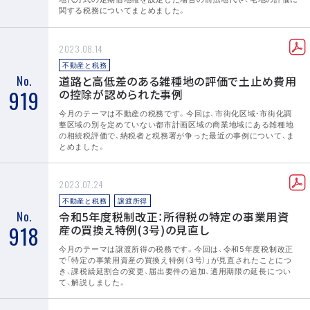
関する税務についてまとめました。
2023.08.14
不動産と税務
No.
道路と高低差のある雑種地の評価で土止め費用
919
の控除が認められた事例
今月のテーマは不動産の税務です。今回は、市街化区域・市街化調
整区域の別を定めていない都市計画区域の商業地域にある雑種地
の相続税評価で、納税者と税務署が争った最近の事例について、ま
とめました。
2023.07.24
不動産と税務
譲渡所得
No.
令和5年度税制改正：所得税の特定の事業用資
918
産の買換え特例(3号)の見直し
今月のテーマは譲渡所得の税務です。今回は、令和5年度税制改正
で「特定の事業用資産の買換え特例（3号）」が見直されたことにつ
き、課税繰延割合の変更、届出要件の追加、適用期限の延長につい
て、解説しました。