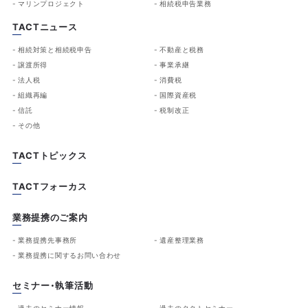
マリンプロジェクト
相続税申告業務
TACTニュース
相続対策と相続税申告
不動産と税務
譲渡所得
事業承継
法人税
消費税
組織再編
国際資産税
信託
税制改正
その他
TACTトピックス
TACTフォーカス
業務提携のご案内
業務提携先事務所
遺産整理業務
業務提携に関するお問い合わせ
セミナー・執筆活動
過去のセミナー情報
過去のタクトセミナー