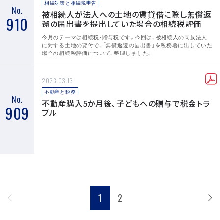
相続対策と相続税申告
No.
被相続人が法人への土地の賃貸借に際し無償返
910
還の届出書を提出していた場合の相続税評価
今月のテーマは相続税・贈与税です。今回は、被相続人の同族法人
に対する土地の貸付で、「無償返還の届出書」を税務署に出していた
場合の相続税評価について、整理しました。
2023.03.13
不動産と税務
No.
不動産購入5か月後、子どもへの贈与で税金トラ
909
ブル
1
2