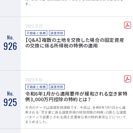
す。
2023.11.27
不動産と税務
譲渡所得
No.
【Q&A】複数の土地を交換した場合の固定資産
926
の交換に係る所得税の特例の適用
2023.11.13
不動産と税務
譲渡所得
No.
令和6年1月から適用要件が緩和される空き家特
925
例3,000万円控除の特約とは？
今月のテーマは譲渡所得課税です。今回は、令和6年1月1日から緩
和される「空き家に係る譲渡所得の特別控除の特例」の新たな譲渡
パターンで必要とされる国土交通省公表の特約条項などについて、
まとめました。