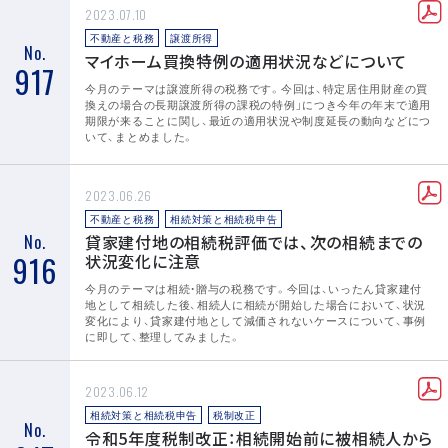
2023.07.10
不動産と税務
譲渡所得
No.
マイホーム買換特例の適用状況などについて
917
今月のテーマは譲渡所得の税務です。今回は、特定居住用財産の買
換えの場合の長期譲渡所得の課税の特例」につき今年の年末で適用
期限が来ることに関し、最近の適用状況や制度延長の動向などにつ
いて、まとめました。
2023.06.26
不動産と税務
相続対策と相続税申告
No.
貸家建付地の相続税評価では、次の相続までの
916
状況変化に注意
今月のテーマは相続・贈与の税務です。今回は、いったん貸家建付
地として相続した後、相続人に相続が開始した場合において、状況
変化により、貸家建付地として減価されないケースについて、事例
に即して、整理してみました。
2023.06.12
相続対策と相続税申告
税制改正
No.
令和5年度税制改正：相続開始前に被相続人から