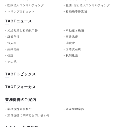
医療法人コンサルティング
社団・財団法人コンサルティング
マリンプロジェクト
相続税申告業務
TACTニュース
相続対策と相続税申告
不動産と税務
譲渡所得
事業承継
法人税
消費税
組織再編
国際資産税
信託
税制改正
その他
TACTトピックス
TACTフォーカス
業務提携のご案内
業務提携先事務所
遺産整理業務
業務提携に関するお問い合わせ