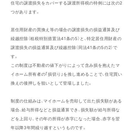
住宅の譲渡損失をカバーする譲渡所得税の特例には次の2
つがあります。
居住用財産の買換え等の場合の譲渡損失の損益通算及び
繰越控除（租税特別措置法41条の5）と、特定居住用財産の
譲渡損失の損益通算及び繰越控除（同法41条の5の2）で
す。
この制度は不動産の値下がりによって含み損を抱えたマ
イホーム所有者の｢損切り｣を推し進めることで、住宅買い
換えの後押しを狙いとして登場しました。
制度の仕組みは、マイホームを売却して出た損失額がある
場合、給与所得などと損益通算でき、損失額が給与所得な
どを上回り、その年の所得が赤字になった場合、赤字を翌
年以降3年間繰り越すというものです。