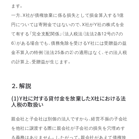
ます。
一方、X社が債権放棄に係る損失として損金算入する1億
円については寄附金ではないので、X社がY社の株式を全
て有する「完全支配関係」（法人税法（法法2条12号の7の
6）がある場合でも、債務免除を受けるY社には受贈益の益
金不算入の特例（法法25条の2）の適用はなく、その法人税
の計算上、受贈益が生じます。
２．解説
(1)Y社に対する貸付金を放棄したX社における法
人税の取扱い
親会社と子会社は別個の法人ですから、経営不振の子会社
を他社に譲渡する際に親会社が子会社の損失を穴埋めす
る義務はありません。したがって、親会社があえて債権放