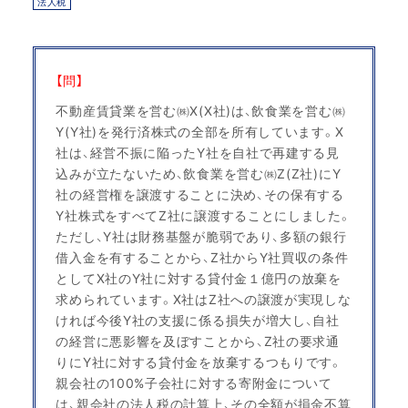
法人税
【問】
不動産賃貸業を営む㈱X(X社)は、飲食業を営む㈱
Y(Y社)を発行済株式の全部を所有しています。X
社は、経営不振に陥ったY社を自社で再建する見
込みが立たないため、飲食業を営む㈱Z(Z社)にY
社の経営権を譲渡することに決め、その保有する
Y社株式をすべてZ社に譲渡することにしました。
ただし、Y社は財務基盤が脆弱であり、多額の銀行
借入金を有することから、Z社からY社買収の条件
としてX社のY社に対する貸付金１億円の放棄を
求められています。X社はZ社への譲渡が実現しな
ければ今後Y社の支援に係る損失が増大し、自社
の経営に悪影響を及ぼすことから、Z社の要求通
りにY社に対する貸付金を放棄するつもりです。
親会社の100%子会社に対する寄附金について
は、親会社の法人税の計算上、その全額が損金不算