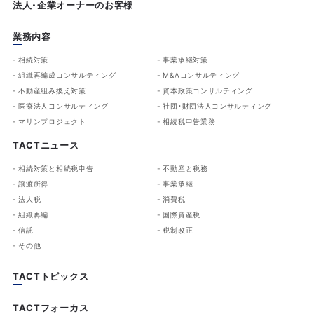
法人・企業オーナーのお客様
業務内容
相続対策
事業承継対策
組織再編成コンサルティング
M&Aコンサルティング
不動産組み換え対策
資本政策コンサルティング
医療法人コンサルティング
社団・財団法人コンサルティング
マリンプロジェクト
相続税申告業務
TACTニュース
相続対策と相続税申告
不動産と税務
譲渡所得
事業承継
法人税
消費税
組織再編
国際資産税
信託
税制改正
その他
TACTトピックス
TACTフォーカス