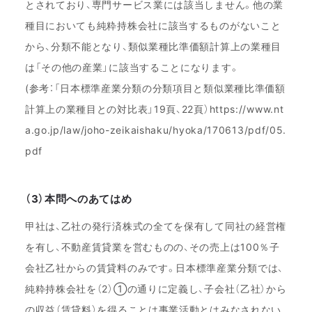
とされており、専門サービス業には該当しません。他の業
種目においても純粋持株会社に該当するものがないこと
から、分類不能となり、類似業種比準価額計算上の業種目
は「その他の産業」に該当することになります。
(参考：「日本標準産業分類の分類項目と類似業種比準価額
計算上の業種目との対比表」19頁、22頁）https://www.nt
a.go.jp/law/joho-zeikaishaku/hyoka/170613/pdf/05.
pdf
（3）本問へのあてはめ
甲社は、乙社の発行済株式の全てを保有して同社の経営権
を有し、不動産賃貸業を営むものの、その売上は100％子
会社乙社からの賃貸料のみです。日本標準産業分類では、
純粋持株会社を（2）①の通りに定義し、子会社（乙社）から
の収益（賃貸料）を得ることは事業活動とはみなされない