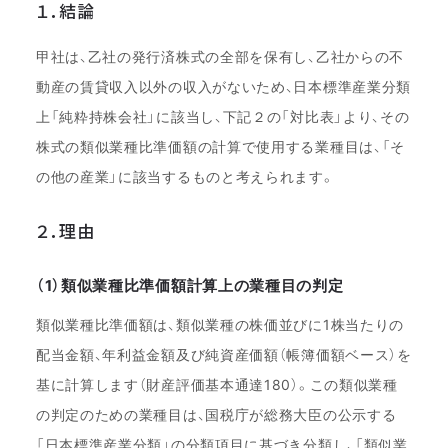
１．結論
甲社は、乙社の発行済株式の全部を保有し、乙社からの不
動産の賃貸収入以外の収入がないため、日本標準産業分類
上「純粋持株会社」に該当し、下記２の「対比表」より、その
株式の類似業種比準価額の計算で使用する業種目は、「そ
の他の産業」に該当するものと考えられます。
２．理由
（1）類似業種比準価額計算上の業種目の判定
類似業種比準価額は、類似業種の株価並びに1株当たりの
配当金額、年利益金額及び純資産価額（帳簿価額ベース）を
基に計算します（財産評価基本通達180）。この類似業種
の判定のための業種目は、国税庁が総務大臣の公示する
「日本標準産業分類」の分類項目に基づき分類し、「類似業